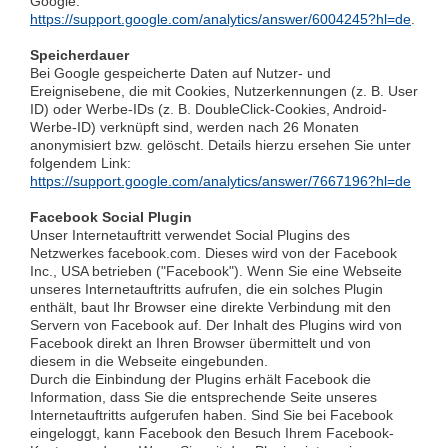
Google:
https://support.google.com/analytics/answer/6004245?hl=de
.
Speicherdauer
Bei Google gespeicherte Daten auf Nutzer- und
Ereignisebene, die mit Cookies, Nutzerkennungen (z. B. User
ID) oder Werbe-IDs (z. B. DoubleClick-Cookies, Android-
Werbe-ID) verknüpft sind, werden nach 26 Monaten
anonymisiert bzw. gelöscht. Details hierzu ersehen Sie unter
folgendem Link:
https://support.google.com/analytics/answer/7667196?hl=de
Facebook Social Plugin
Unser Internetauftritt verwendet Social Plugins des
Netzwerkes facebook.com. Dieses wird von der Facebook
Inc., USA betrieben ("Facebook"). Wenn Sie eine Webseite
unseres Internetauftritts aufrufen, die ein solches Plugin
enthält, baut Ihr Browser eine direkte Verbindung mit den
Servern von Facebook auf. Der Inhalt des Plugins wird von
Facebook direkt an Ihren Browser übermittelt und von
diesem in die Webseite eingebunden.
Durch die Einbindung der Plugins erhält Facebook die
Information, dass Sie die entsprechende Seite unseres
Internetauftritts aufgerufen haben. Sind Sie bei Facebook
eingeloggt, kann Facebook den Besuch Ihrem Facebook-